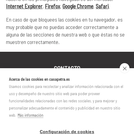
Internet Explorer
,
Firefox
,
Google Chrome
,
Safari
.
En caso de que bloquees las cookies en tu navegador, es
muy probable que no puedas acceder correctamente a
alguna de las secciones de nuestra web o que éstas no se
muestren correctamente.
CONTACTO
Acerca de las cookies en casapetra.es
CASA PETRA
Landetxea
Usamos cookies para recolectar y analizar información relacionada con el
uso y desempeño de nuestro sitio web para poder proveer
Santa Águeda nº14 - 31195 Aizoáin (Navarra)
funcionalidades relacionadas con las redes sociales, y para mejorar y
630.023.934 (Xabier)
personalizar adecuadamente el contenido y publicidad en nuestro sitio
info@casapetra.es
web.
Más información
Configuración de cookies